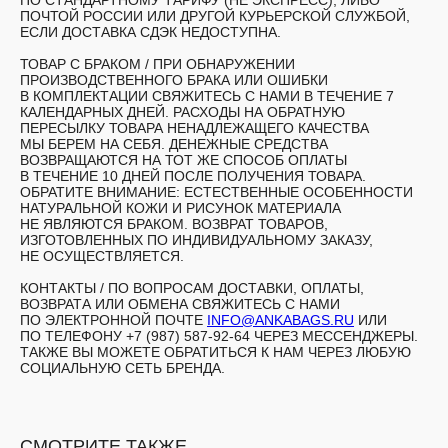
ПО СТАНДАРТНОМУ ТАРИФУ (НЕ ЭКСПРЕСС), ЛИБО
ПОЧТОЙ РОССИИ ИЛИ ДРУГОЙ КУРЬЕРСКОЙ СЛУЖБОЙ,
ЕСЛИ ДОСТАВКА СДЭК НЕДОСТУПНА.
ТОВАР С БРАКОМ /
ПРИ ОБНАРУЖЕНИИ
ПРОИЗВОДСТВЕННОГО БРАКА ИЛИ ОШИБКИ
В КОМПЛЕКТАЦИИ СВЯЖИТЕСЬ С НАМИ В ТЕЧЕНИЕ 7
КАЛЕНДАРНЫХ ДНЕЙ. РАСХОДЫ НА ОБРАТНУЮ
ПЕРЕСЫЛКУ ТОВАРА НЕНАДЛЕЖАЩЕГО КАЧЕСТВА
МЫ БЕРЕМ НА СЕБЯ. ДЕНЕЖНЫЕ СРЕДСТВА
ВОЗВРАЩАЮТСЯ НА ТОТ ЖЕ СПОСОБ ОПЛАТЫ
В ТЕЧЕНИЕ 10 ДНЕЙ ПОСЛЕ ПОЛУЧЕНИЯ ТОВАРА.
ОБРАТИТЕ ВНИМАНИЕ: ЕСТЕСТВЕННЫЕ ОСОБЕННОСТИ
НАТУРАЛЬНОЙ КОЖИ И РИСУНОК МАТЕРИАЛА
НЕ ЯВЛЯЮТСЯ БРАКОМ. ВОЗВРАТ ТОВАРОВ,
ИЗГОТОВЛЕННЫХ ПО ИНДИВИДУАЛЬНОМУ ЗАКАЗУ,
НЕ ОСУЩЕСТВЛЯЕТСЯ.
КОНТАКТЫ /
ПО ВОПРОСАМ ДОСТАВКИ, ОПЛАТЫ,
ВОЗВРАТА ИЛИ ОБМЕНА СВЯЖИТЕСЬ С НАМИ
ПО ЭЛЕКТРОННОЙ ПОЧТЕ
INFO@ANKABAGS.RU
ИЛИ
ПО ТЕЛЕФОНУ +7 (987) 587-92-64 ЧЕРЕЗ МЕССЕНДЖЕРЫ.
ТАКЖЕ ВЫ МОЖЕТЕ ОБРАТИТЬСЯ К НАМ ЧЕРЕЗ ЛЮБУЮ
СОЦИАЛЬНУЮ СЕТЬ БРЕНДА.
СМОТРИТЕ ТАКЖЕ