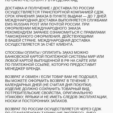
ПО САНКТ-ПЕТЕРБУРГУ В ПРЕДЕЛАХ КАД.
ДОСТАВКА И ПОЛУЧЕНИЕ /
ДОСТАВКА ПО РОССИИ
ОСУЩЕСТВЛЯЕТСЯ ТРАНСПОРТНОЙ КОМПАНИЕЙ СДЭК.
СРОК ХРАНЕНИЯ ЗАКАЗА В ПУНКТЕ ВЫДАЧИ — ДО 7 ДНЕЙ.
МЕЖДУНАРОДНАЯ ДОСТАВКА ВЫПОЛНЯЕТСЯ СЛУЖБАМИ
EMS RUSSIAN POST ИЛИ ПОЧТОЙ РОССИИ. ПРИ
ОФОРМЛЕНИИ МЕЖДУНАРОДНОГО ЗАКАЗА
РЕКОМЕНДУЕМ ЗАРАНЕЕ ОЗНАКОМИТЬСЯ С ПРАВИЛАМИ
ТАМОЖЕННОГО ОФОРМЛЕНИЯ, ДЕЙСТВУЮЩИМИ
В ВАШЕЙ СТРАНЕ. МЕЖДУНАРОДНАЯ ДОСТАВКА
ОСУЩЕСТВЛЯЕТСЯ ЗА СЧЁТ КЛИЕНТА.
СПОСОБЫ ОПЛАТЫ /
ОПЛАТИТЬ ЗАКАЗ МОЖНО
БАНКОВСКОЙ КАРТОЙ ПОАТЁЖНОЙ СИСТЕМЫ МИР ИЛИ
ЛЮБОЙ КАРТОЙ ВЫПУЩЕННОЙ В РФ НА САЙТЕ ИЛИ
ПО ПЛАТЕЖНОЙ ССЫЛКЕ, КОТОРУЮ ПРЕДОСТАВИТ
МЕНЕДЖЕР БРЕНДА.
ВОЗВРАТ И ОБМЕН /
ЕСЛИ ТОВАР ВАМ НЕ ПОДОШЕЛ,
ВЫ МОЖЕТЕ ОФОРМИТЬ ВОЗВРАТ В ТЕЧЕНИЕ 7
КАЛЕНДАРНЫХ ДНЕЙ (НЕ СЧИТАЯ ДНЯ ПОКУПКИ).
ИЗДЕЛИЕ ДОЛЖНО СОХРАНИТЬ ТОВАРНЫЙ ВИД,
ПОТРЕБИТЕЛЬСКИЕ СВОЙСТВА, ОРИГИНАЛЬНУЮ
УПАКОВКУ, ЯРЛЫКИ И НЕ ИМЕТЬ СЛЕДОВ ЭКСПЛУАТАЦИИ,
НОСКИ И ПОСТОРОННИХ ЗАПАХОВ.
ВОЗВРАТ ПО РОССИИ ОСУЩЕСТВЛЯЕТСЯ ЧЕРЕЗ СДЭК