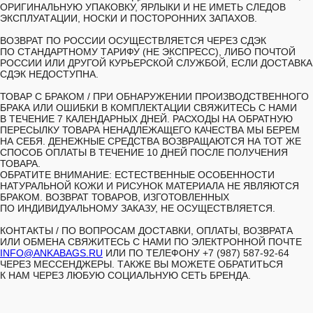
ОРИГИНАЛЬНУЮ УПАКОВКУ, ЯРЛЫКИ И НЕ ИМЕТЬ СЛЕДОВ
ЭКСПЛУАТАЦИИ, НОСКИ И ПОСТОРОННИХ ЗАПАХОВ.
ВОЗВРАТ ПО РОССИИ ОСУЩЕСТВЛЯЕТСЯ ЧЕРЕЗ СДЭК
ПО СТАНДАРТНОМУ ТАРИФУ (НЕ ЭКСПРЕСС), ЛИБО ПОЧТОЙ
РОССИИ ИЛИ ДРУГОЙ КУРЬЕРСКОЙ СЛУЖБОЙ, ЕСЛИ ДОСТАВКА
СДЭК НЕДОСТУПНА.
ТОВАР С БРАКОМ /
ПРИ ОБНАРУЖЕНИИ ПРОИЗВОДСТВЕННОГО
БРАКА ИЛИ ОШИБКИ В КОМПЛЕКТАЦИИ СВЯЖИТЕСЬ С НАМИ
В ТЕЧЕНИЕ 7 КАЛЕНДАРНЫХ ДНЕЙ. РАСХОДЫ НА ОБРАТНУЮ
ПЕРЕСЫЛКУ ТОВАРА НЕНАДЛЕЖАЩЕГО КАЧЕСТВА МЫ БЕРЕМ
НА СЕБЯ. ДЕНЕЖНЫЕ СРЕДСТВА ВОЗВРАЩАЮТСЯ НА ТОТ ЖЕ
СПОСОБ ОПЛАТЫ В ТЕЧЕНИЕ 10 ДНЕЙ ПОСЛЕ ПОЛУЧЕНИЯ
ТОВАРА.
ОБРАТИТЕ ВНИМАНИЕ: ЕСТЕСТВЕННЫЕ ОСОБЕННОСТИ
НАТУРАЛЬНОЙ КОЖИ И РИСУНОК МАТЕРИАЛА НЕ ЯВЛЯЮТСЯ
БРАКОМ. ВОЗВРАТ ТОВАРОВ, ИЗГОТОВЛЕННЫХ
ПО ИНДИВИДУАЛЬНОМУ ЗАКАЗУ, НЕ ОСУЩЕСТВЛЯЕТСЯ.
КОНТАКТЫ /
ПО ВОПРОСАМ ДОСТАВКИ, ОПЛАТЫ, ВОЗВРАТА
ИЛИ ОБМЕНА СВЯЖИТЕСЬ С НАМИ ПО ЭЛЕКТРОННОЙ ПОЧТЕ
INFO@ANKABAGS.RU
ИЛИ ПО ТЕЛЕФОНУ +7 (987) 587-92-64
ЧЕРЕЗ МЕССЕНДЖЕРЫ. ТАКЖЕ ВЫ МОЖЕТЕ ОБРАТИТЬСЯ
К НАМ ЧЕРЕЗ ЛЮБУЮ СОЦИАЛЬНУЮ СЕТЬ БРЕНДА.