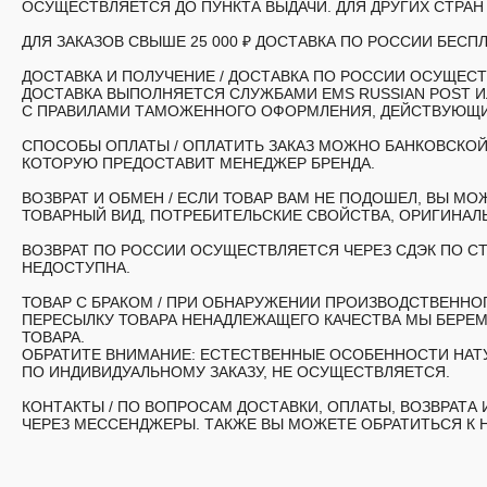
ОСУЩЕСТВЛЯЕТСЯ ДО ПУНКТА ВЫДАЧИ. ДЛЯ ДРУГИХ СТРА
ДЛЯ ЗАКАЗОВ СВЫШЕ 25 000 ₽ ДОСТАВКА ПО РОССИИ БЕСПЛ
ДОСТАВКА И ПОЛУЧЕНИЕ /
ДОСТАВКА ПО РОССИИ ОСУЩЕСТВ
ДОСТАВКА ВЫПОЛНЯЕТСЯ СЛУЖБАМИ EMS RUSSIAN POST 
С ПРАВИЛАМИ ТАМОЖЕННОГО ОФОРМЛЕНИЯ, ДЕЙСТВУЮЩИМ
СПОСОБЫ ОПЛАТЫ /
ОПЛАТИТЬ ЗАКАЗ МОЖНО БАНКОВСКОЙ
КОТОРУЮ ПРЕДОСТАВИТ МЕНЕДЖЕР БРЕНДА.
ВОЗВРАТ И ОБМЕН /
ЕСЛИ ТОВАР ВАМ НЕ ПОДОШЕЛ, ВЫ МОЖ
ТОВАРНЫЙ ВИД, ПОТРЕБИТЕЛЬСКИЕ СВОЙСТВА, ОРИГИНАЛЬ
ВОЗВРАТ ПО РОССИИ ОСУЩЕСТВЛЯЕТСЯ ЧЕРЕЗ СДЭК ПО СТ
НЕДОСТУПНА.
ТОВАР С БРАКОМ /
ПРИ ОБНАРУЖЕНИИ ПРОИЗВОДСТВЕННОГО
ПЕРЕСЫЛКУ ТОВАРА НЕНАДЛЕЖАЩЕГО КАЧЕСТВА МЫ БЕРЕМ
ТОВАРА.
ОБРАТИТЕ ВНИМАНИЕ: ЕСТЕСТВЕННЫЕ ОСОБЕННОСТИ НАТУ
ПО ИНДИВИДУАЛЬНОМУ ЗАКАЗУ, НЕ ОСУЩЕСТВЛЯЕТСЯ.
КОНТАКТЫ /
ПО ВОПРОСАМ ДОСТАВКИ, ОПЛАТЫ, ВОЗВРАТА
ЧЕРЕЗ МЕССЕНДЖЕРЫ. ТАКЖЕ ВЫ МОЖЕТЕ ОБРАТИТЬСЯ К 