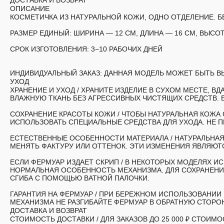
ДОСТАВКА И ВОЗВРАТ
ОПИСАНИЕ
КОСМЕТИЧКА ИЗ НАТУРАЛЬНОЙ КОЖИ, ОДНО ОТДЕЛЕНИЕ. Б
РАЗМЕР ЕДИНЫЙ:
ШИРИНА — 12 СМ, ДЛИНА — 16 СМ, ВЫСОТ
СРОК ИЗГОТОВЛЕНИЯ:
3−10 РАБОЧИХ ДНЕЙ
ИНДИВИДУАЛЬНЫЙ ЗАКАЗ:
ДАННАЯ МОДЕЛЬ МОЖЕТ БЫТЬ ВЫ
УХОД
ХРАНЕНИЕ И УХОД /
ХРАНИТЕ ИЗДЕЛИЕ В СУХОМ МЕСТЕ, ВД
ВЛАЖНУЮ ТКАНЬ БЕЗ АГРЕССИВНЫХ ЧИСТЯЩИХ СРЕДСТВ. 
СОХРАНЕНИЕ КРАСОТЫ КОЖИ /
ЧТОБЫ НАТУРАЛЬНАЯ КОЖА 
ИСПОЛЬЗОВАТЬ СПЕЦИАЛЬНЫЕ СРЕДСТВА ДЛЯ УХОДА. НЕ 
ЕСТЕСТВЕННЫЕ ОСОБЕННОСТИ МАТЕРИАЛА /
НАТУРАЛЬНАЯ
МЕНЯТЬ ФАКТУРУ ИЛИ ОТТЕНОК. ЭТИ ИЗМЕНЕНИЯ ЯВЛЯЮ
ЕСЛИ ФЕРМУАР ИЗДАЕТ СКРИП
/ В НЕКОТОРЫХ МОДЕЛЯХ И
НОРМАЛЬНАЯ ОСОБЕННОСТЬ МЕХАНИЗМА. ДЛЯ СОХРАНЕНИ
СГИБА С ПОМОЩЬЮ ВАТНОЙ ПАЛОЧКИ.
ГАРАНТИЯ НА ФЕРМУАР
/ ПРИ БЕРЕЖНОМ ИСПОЛЬЗОВАНИИ 
МЕХАНИЗМА НЕ РАЗГИБАЙТЕ ФЕРМУАР В ОБРАТНУЮ СТОРО
ДОСТАВКА И ВОЗВРАТ
СТОИМОСТЬ ДОСТАВКИ /
ДЛЯ ЗАКАЗОВ ДО 25 000 ₽ СТОИ