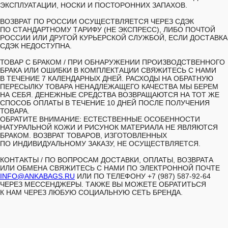
ЭКСПЛУАТАЦИИ, НОСКИ И ПОСТОРОННИХ ЗАПАХОВ.
ВОЗВРАТ ПО РОССИИ ОСУЩЕСТВЛЯЕТСЯ ЧЕРЕЗ СДЭК
ПО СТАНДАРТНОМУ ТАРИФУ (НЕ ЭКСПРЕСС), ЛИБО ПОЧТОЙ
РОССИИ ИЛИ ДРУГОЙ КУРЬЕРСКОЙ СЛУЖБОЙ, ЕСЛИ ДОСТАВКА
СДЭК НЕДОСТУПНА.
ТОВАР С БРАКОМ /
ПРИ ОБНАРУЖЕНИИ ПРОИЗВОДСТВЕННОГО
БРАКА ИЛИ ОШИБКИ В КОМПЛЕКТАЦИИ СВЯЖИТЕСЬ С НАМИ
В ТЕЧЕНИЕ 7 КАЛЕНДАРНЫХ ДНЕЙ. РАСХОДЫ НА ОБРАТНУЮ
ПЕРЕСЫЛКУ ТОВАРА НЕНАДЛЕЖАЩЕГО КАЧЕСТВА МЫ БЕРЕМ
НА СЕБЯ. ДЕНЕЖНЫЕ СРЕДСТВА ВОЗВРАЩАЮТСЯ НА ТОТ ЖЕ
СПОСОБ ОПЛАТЫ В ТЕЧЕНИЕ 10 ДНЕЙ ПОСЛЕ ПОЛУЧЕНИЯ
ТОВАРА.
ОБРАТИТЕ ВНИМАНИЕ: ЕСТЕСТВЕННЫЕ ОСОБЕННОСТИ
НАТУРАЛЬНОЙ КОЖИ И РИСУНОК МАТЕРИАЛА НЕ ЯВЛЯЮТСЯ
БРАКОМ. ВОЗВРАТ ТОВАРОВ, ИЗГОТОВЛЕННЫХ
ПО ИНДИВИДУАЛЬНОМУ ЗАКАЗУ, НЕ ОСУЩЕСТВЛЯЕТСЯ.
КОНТАКТЫ /
ПО ВОПРОСАМ ДОСТАВКИ, ОПЛАТЫ, ВОЗВРАТА
ИЛИ ОБМЕНА СВЯЖИТЕСЬ С НАМИ ПО ЭЛЕКТРОННОЙ ПОЧТЕ
INFO@ANKABAGS.RU
ИЛИ ПО ТЕЛЕФОНУ +7 (987) 587-92-64
ЧЕРЕЗ МЕССЕНДЖЕРЫ. ТАКЖЕ ВЫ МОЖЕТЕ ОБРАТИТЬСЯ
К НАМ ЧЕРЕЗ ЛЮБУЮ СОЦИАЛЬНУЮ СЕТЬ БРЕНДА.