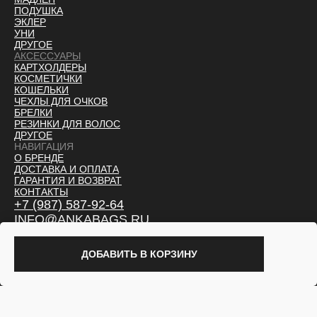
ПОДУШКА
ЭКЛЕР
УНИ
ДРУГОЕ
АКСЕССУАРЫ
КАРТХОЛДЕРЫ
КОСМЕТИЧКИ
КОШЕЛЬКИ
ЧЕХЛЫ ДЛЯ ОЧКОВ
БРЕЛКИ
РЕЗИНКИ ДЛЯ ВОЛОС
ДРУГОЕ
НАВИГАЦИЯ
О БРЕНДЕ
ДОСТАВКА И ОПЛАТ
А
ГАРАНТИЯ И ВОЗВРАТ
КОНТАКТЫ
+7 (987) 587-92-64
INFO@ANKABAGS.RU
© ANKA BAGS
202
6
ДОБАВИТЬ В КОРЗИНУ
ТОРГОВЫЙ ЗНАК 1 144 616 ЗАРЕГИСТРИРОВАН 01.09.25
ПАТЕНТ НА СУМКИ 152 544 ОТ 05.08.25