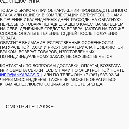
СДЭК НЕДОСТУПНА.
ТОВАР С БРАКОМ /
ПРИ ОБНАРУЖЕНИИ ПРОИЗВОДСТВЕННОГО
БРАКА ИЛИ ОШИБКИ В КОМПЛЕКТАЦИИ СВЯЖИТЕСЬ С НАМИ
В ТЕЧЕНИЕ 7 КАЛЕНДАРНЫХ ДНЕЙ. РАСХОДЫ НА ОБРАТНУЮ
ПЕРЕСЫЛКУ ТОВАРА НЕНАДЛЕЖАЩЕГО КАЧЕСТВА МЫ БЕРЕМ
НА СЕБЯ. ДЕНЕЖНЫЕ СРЕДСТВА ВОЗВРАЩАЮТСЯ НА ТОТ ЖЕ
СПОСОБ ОПЛАТЫ В ТЕЧЕНИЕ 10 ДНЕЙ ПОСЛЕ ПОЛУЧЕНИЯ
ТОВАРА.
ОБРАТИТЕ ВНИМАНИЕ: ЕСТЕСТВЕННЫЕ ОСОБЕННОСТИ
НАТУРАЛЬНОЙ КОЖИ И РИСУНОК МАТЕРИАЛА НЕ ЯВЛЯЮТСЯ
БРАКОМ. ВОЗВРАТ ТОВАРОВ, ИЗГОТОВЛЕННЫХ
ПО ИНДИВИДУАЛЬНОМУ ЗАКАЗУ, НЕ ОСУЩЕСТВЛЯЕТСЯ.
КОНТАКТЫ /
ПО ВОПРОСАМ ДОСТАВКИ, ОПЛАТЫ, ВОЗВРАТА
ИЛИ ОБМЕНА СВЯЖИТЕСЬ С НАМИ ПО ЭЛЕКТРОННОЙ ПОЧТЕ
INFO@ANKABAGS.RU
ИЛИ ПО ТЕЛЕФОНУ +7 (987) 587-92-64
ЧЕРЕЗ МЕССЕНДЖЕРЫ. ТАКЖЕ ВЫ МОЖЕТЕ ОБРАТИТЬСЯ
К НАМ ЧЕРЕЗ ЛЮБУЮ СОЦИАЛЬНУЮ СЕТЬ БРЕНДА.
СМОТРИТЕ ТАКЖЕ