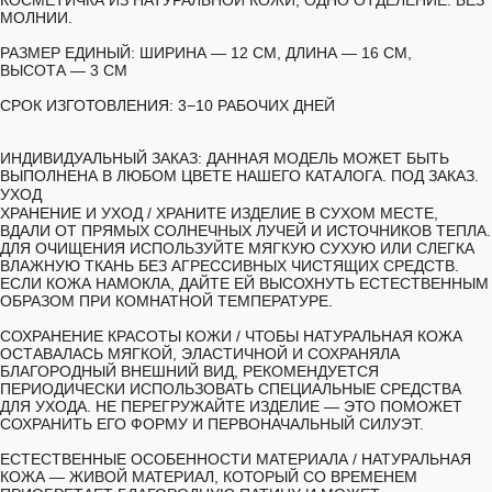
КОСМЕТИЧКА ИЗ НАТУРАЛЬНОЙ КОЖИ, ОДНО ОТДЕЛЕНИЕ. БЕЗ
МОЛНИИ.
РАЗМЕР ЕДИНЫЙ:
ШИРИНА — 12 СМ, ДЛИНА — 16 СМ,
ВЫСОТА — 3 СМ
СРОК ИЗГОТОВЛЕНИЯ:
3−10 РАБОЧИХ ДНЕЙ
ИНДИВИДУАЛЬНЫЙ ЗАКАЗ:
ДАННАЯ МОДЕЛЬ МОЖЕТ БЫТЬ
ВЫПОЛНЕНА В ЛЮБОМ ЦВЕТЕ НАШЕГО КАТАЛОГА. ПОД ЗАКАЗ.
УХОД
ХРАНЕНИЕ И УХОД /
ХРАНИТЕ ИЗДЕЛИЕ В СУХОМ МЕСТЕ,
ВДАЛИ ОТ ПРЯМЫХ СОЛНЕЧНЫХ ЛУЧЕЙ И ИСТОЧНИКОВ ТЕПЛА.
ДЛЯ ОЧИЩЕНИЯ ИСПОЛЬЗУЙТЕ МЯГКУЮ СУХУЮ ИЛИ СЛЕГКА
ВЛАЖНУЮ ТКАНЬ БЕЗ АГРЕССИВНЫХ ЧИСТЯЩИХ СРЕДСТВ.
ЕСЛИ КОЖА НАМОКЛА, ДАЙТЕ ЕЙ ВЫСОХНУТЬ ЕСТЕСТВЕННЫМ
ОБРАЗОМ ПРИ КОМНАТНОЙ ТЕМПЕРАТУРЕ.
СОХРАНЕНИЕ КРАСОТЫ КОЖИ /
ЧТОБЫ НАТУРАЛЬНАЯ КОЖА
ОСТАВАЛАСЬ МЯГКОЙ, ЭЛАСТИЧНОЙ И СОХРАНЯЛА
БЛАГОРОДНЫЙ ВНЕШНИЙ ВИД, РЕКОМЕНДУЕТСЯ
ПЕРИОДИЧЕСКИ ИСПОЛЬЗОВАТЬ СПЕЦИАЛЬНЫЕ СРЕДСТВА
ДЛЯ УХОДА. НЕ ПЕРЕГРУЖАЙТЕ ИЗДЕЛИЕ — ЭТО ПОМОЖЕТ
СОХРАНИТЬ ЕГО ФОРМУ И ПЕРВОНАЧАЛЬНЫЙ СИЛУЭТ.
ЕСТЕСТВЕННЫЕ ОСОБЕННОСТИ МАТЕРИАЛА /
НАТУРАЛЬНАЯ
КОЖА — ЖИВОЙ МАТЕРИАЛ, КОТОРЫЙ СО ВРЕМЕНЕМ