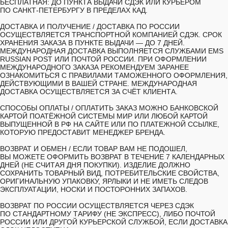
БЕСПЛАТНАЯ: ДО ПУНКТА ВЫДАЧИ СДЭК ИЛИ КУРЬЕРОМ
ПО САНКТ-ПЕТЕРБУРГУ В ПРЕДЕЛАХ КАД.
ДОСТАВКА И ПОЛУЧЕНИЕ /
ДОСТАВКА ПО РОССИИ
ОСУЩЕСТВЛЯЕТСЯ ТРАНСПОРТНОЙ КОМПАНИЕЙ СДЭК. СРОК
ХРАНЕНИЯ ЗАКАЗА В ПУНКТЕ ВЫДАЧИ — ДО 7 ДНЕЙ.
МЕЖДУНАРОДНАЯ ДОСТАВКА ВЫПОЛНЯЕТСЯ СЛУЖБАМИ EMS
RUSSIAN POST ИЛИ ПОЧТОЙ РОССИИ. ПРИ ОФОРМЛЕНИИ
МЕЖДУНАРОДНОГО ЗАКАЗА РЕКОМЕНДУЕМ ЗАРАНЕЕ
ОЗНАКОМИТЬСЯ С ПРАВИЛАМИ ТАМОЖЕННОГО ОФОРМЛЕНИЯ,
ДЕЙСТВУЮЩИМИ В ВАШЕЙ СТРАНЕ. МЕЖДУНАРОДНАЯ
ДОСТАВКА ОСУЩЕСТВЛЯЕТСЯ ЗА СЧЁТ КЛИЕНТА.
СПОСОБЫ ОПЛАТЫ /
ОПЛАТИТЬ ЗАКАЗ МОЖНО БАНКОВСКОЙ
КАРТОЙ ПОАТЁЖНОЙ СИСТЕМЫ МИР ИЛИ ЛЮБОЙ КАРТОЙ
ВЫПУЩЕННОЙ В РФ НА САЙТЕ ИЛИ ПО ПЛАТЕЖНОЙ ССЫЛКЕ,
КОТОРУЮ ПРЕДОСТАВИТ МЕНЕДЖЕР БРЕНДА.
ВОЗВРАТ И ОБМЕН /
ЕСЛИ ТОВАР ВАМ НЕ ПОДОШЕЛ,
ВЫ МОЖЕТЕ ОФОРМИТЬ ВОЗВРАТ В ТЕЧЕНИЕ 7 КАЛЕНДАРНЫХ
ДНЕЙ (НЕ СЧИТАЯ ДНЯ ПОКУПКИ). ИЗДЕЛИЕ ДОЛЖНО
СОХРАНИТЬ ТОВАРНЫЙ ВИД, ПОТРЕБИТЕЛЬСКИЕ СВОЙСТВА,
ОРИГИНАЛЬНУЮ УПАКОВКУ, ЯРЛЫКИ И НЕ ИМЕТЬ СЛЕДОВ
ЭКСПЛУАТАЦИИ, НОСКИ И ПОСТОРОННИХ ЗАПАХОВ.
ВОЗВРАТ ПО РОССИИ ОСУЩЕСТВЛЯЕТСЯ ЧЕРЕЗ СДЭК
ПО СТАНДАРТНОМУ ТАРИФУ (НЕ ЭКСПРЕСС), ЛИБО ПОЧТОЙ
РОССИИ ИЛИ ДРУГОЙ КУРЬЕРСКОЙ СЛУЖБОЙ, ЕСЛИ ДОСТАВКА