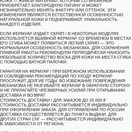
КОЖА — ЖИВОЙ МАТЕРИАЛ, КОТОРЫЙ СО ВРЕМЕНЕМ
ПРИОБРЕТАЕТ БЛАГОРОДНУЮ ПАТИНУ И МОЖЕТ
НЕЗНАЧИТЕЛЬНО МЕНЯТЬ ФАКТУРУ ИЛИ ОТТЕНОК. ЭТИ
ИЗМЕНЕНИЯ ЯВЛЯЮТСЯ ЕСТЕСТВЕННОЙ ОСОБЕННОСТЬЮ
НАТУРАЛЬНОЙ КОЖИ И ПОДЧЕРКИВАЮТ УНИКАЛЬНОСТЬ
КАЖДОГО ИЗДЕЛИЯ.
ЕСЛИ ФЕРМУАР ИЗДАЕТ СКРИП
/ В НЕКОТОРЫХ МОДЕЛЯХ
ИСПОЛЬЗУЕТСЯ ВШИВНОЙ ФЕРМУАР. СО ВРЕМЕНЕМ В МЕСТАХ
ЕГО СГИБА МОЖЕТ ПОЯВИТЬСЯ ЛЕГКИЙ СКРИП — ЭТО
НОРМАЛЬНАЯ ОСОБЕННОСТЬ МЕХАНИЗМА. ДЛЯ СОХРАНЕНИЯ
ПЛАВНОЙ РАБОТЫ РЕКОМЕНДУЕМ ПЕРИОДИЧЕСКИ НАНОСИТЬ
НЕБОЛЬШОЕ КОЛИЧЕСТВО ВОСКА ДЛЯ КОЖИ НА МЕСТА СГИБА
С ПОМОЩЬЮ ВАТНОЙ ПАЛОЧКИ.
ГАРАНТИЯ НА ФЕРМУАР
/ ПРИ БЕРЕЖНОМ ИСПОЛЬЗОВАНИИ
И СОБЛЮДЕНИИ РЕКОМЕНДАЦИЙ ПО УХОДУ ФЕРМУАР
ПРОСЛУЖИТ ДОЛГИЕ ГОДЫ. ВО ИЗБЕЖАНИЕ ПОВРЕЖДЕНИЯ
МЕХАНИЗМА НЕ РАЗГИБАЙТЕ ФЕРМУАР В ОБРАТНУЮ СТОРОНУ
И НЕ ПРИЛАГАЙТЕ ЧРЕЗМЕРНЫХ УСИЛИЙ ПРИ ОТКРЫВАНИИ.
ДОСТАВКА И ВОЗВРАТ
СТОИМОСТЬ ДОСТАВКИ /
ДЛЯ ЗАКАЗОВ ДО 25 000 ₽
СТОИМОСТЬ ДОСТАВКИ РАССЧИТЫВАЕТСЯ ИНДИВИДУАЛЬНО
ПРИ ОФОРМЛЕНИИ ЗАКАЗА. ДЛЯ ОТПРАВЛЕНИЙ ПО РОССИИ
ДОСТАВКА ОСУЩЕСТВЛЯЕТСЯ ДО ПУНКТА ВЫДАЧИ. ДЛЯ
ДРУГИХ СТРАН СНГ — РАССЧИТЫВАЕТСЯ ИНДИВИДУАЛЬНО
В ЗАВИСИМОСТИ ОТ РЕГИОНА.