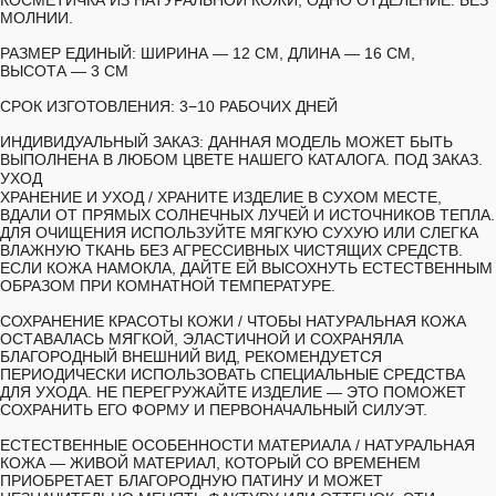
КОСМЕТИЧКА ИЗ НАТУРАЛЬНОЙ КОЖИ, ОДНО ОТДЕЛЕНИЕ. БЕЗ
МОЛНИИ.
РАЗМЕР ЕДИНЫЙ:
ШИРИНА — 12 СМ, ДЛИНА — 16 СМ,
ВЫСОТА — 3 СМ
СРОК ИЗГОТОВЛЕНИЯ:
3−10 РАБОЧИХ ДНЕЙ
ИНДИВИДУАЛЬНЫЙ ЗАКАЗ:
ДАННАЯ МОДЕЛЬ МОЖЕТ БЫТЬ
ВЫПОЛНЕНА В ЛЮБОМ ЦВЕТЕ НАШЕГО КАТАЛОГА. ПОД ЗАКАЗ.
УХОД
ХРАНЕНИЕ И УХОД /
ХРАНИТЕ ИЗДЕЛИЕ В СУХОМ МЕСТЕ,
ВДАЛИ ОТ ПРЯМЫХ СОЛНЕЧНЫХ ЛУЧЕЙ И ИСТОЧНИКОВ ТЕПЛА.
ДЛЯ ОЧИЩЕНИЯ ИСПОЛЬЗУЙТЕ МЯГКУЮ СУХУЮ ИЛИ СЛЕГКА
ВЛАЖНУЮ ТКАНЬ БЕЗ АГРЕССИВНЫХ ЧИСТЯЩИХ СРЕДСТВ.
ЕСЛИ КОЖА НАМОКЛА, ДАЙТЕ ЕЙ ВЫСОХНУТЬ ЕСТЕСТВЕННЫМ
ОБРАЗОМ ПРИ КОМНАТНОЙ ТЕМПЕРАТУРЕ.
СОХРАНЕНИЕ КРАСОТЫ КОЖИ /
ЧТОБЫ НАТУРАЛЬНАЯ КОЖА
ОСТАВАЛАСЬ МЯГКОЙ, ЭЛАСТИЧНОЙ И СОХРАНЯЛА
БЛАГОРОДНЫЙ ВНЕШНИЙ ВИД, РЕКОМЕНДУЕТСЯ
ПЕРИОДИЧЕСКИ ИСПОЛЬЗОВАТЬ СПЕЦИАЛЬНЫЕ СРЕДСТВА
ДЛЯ УХОДА. НЕ ПЕРЕГРУЖАЙТЕ ИЗДЕЛИЕ — ЭТО ПОМОЖЕТ
СОХРАНИТЬ ЕГО ФОРМУ И ПЕРВОНАЧАЛЬНЫЙ СИЛУЭТ.
ЕСТЕСТВЕННЫЕ ОСОБЕННОСТИ МАТЕРИАЛА /
НАТУРАЛЬНАЯ
КОЖА — ЖИВОЙ МАТЕРИАЛ, КОТОРЫЙ СО ВРЕМЕНЕМ
ПРИОБРЕТАЕТ БЛАГОРОДНУЮ ПАТИНУ И МОЖЕТ