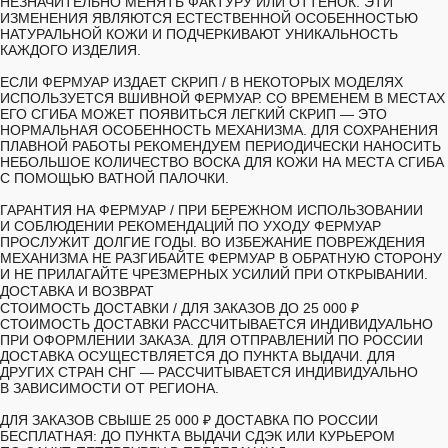
НЕЗНАЧИТЕЛЬНО МЕНЯТЬ ФАКТУРУ ИЛИ ОТТЕНОК. ЭТИ
ИЗМЕНЕНИЯ ЯВЛЯЮТСЯ ЕСТЕСТВЕННОЙ ОСОБЕННОСТЬЮ
НАТУРАЛЬНОЙ КОЖИ И ПОДЧЕРКИВАЮТ УНИКАЛЬНОСТЬ
КАЖДОГО ИЗДЕЛИЯ.
ЕСЛИ ФЕРМУАР ИЗДАЕТ СКРИП
/ В НЕКОТОРЫХ МОДЕЛЯХ
ИСПОЛЬЗУЕТСЯ ВШИВНОЙ ФЕРМУАР. СО ВРЕМЕНЕМ В МЕСТАХ
ЕГО СГИБА МОЖЕТ ПОЯВИТЬСЯ ЛЕГКИЙ СКРИП — ЭТО
НОРМАЛЬНАЯ ОСОБЕННОСТЬ МЕХАНИЗМА. ДЛЯ СОХРАНЕНИЯ
ПЛАВНОЙ РАБОТЫ РЕКОМЕНДУЕМ ПЕРИОДИЧЕСКИ НАНОСИТЬ
НЕБОЛЬШОЕ КОЛИЧЕСТВО ВОСКА ДЛЯ КОЖИ НА МЕСТА СГИБА
С ПОМОЩЬЮ ВАТНОЙ ПАЛОЧКИ.
ГАРАНТИЯ НА ФЕРМУАР
/ ПРИ БЕРЕЖНОМ ИСПОЛЬЗОВАНИИ
И СОБЛЮДЕНИИ РЕКОМЕНДАЦИЙ ПО УХОДУ ФЕРМУАР
ПРОСЛУЖИТ ДОЛГИЕ ГОДЫ. ВО ИЗБЕЖАНИЕ ПОВРЕЖДЕНИЯ
МЕХАНИЗМА НЕ РАЗГИБАЙТЕ ФЕРМУАР В ОБРАТНУЮ СТОРОНУ
И НЕ ПРИЛАГАЙТЕ ЧРЕЗМЕРНЫХ УСИЛИЙ ПРИ ОТКРЫВАНИИ.
ДОСТАВКА И ВОЗВРАТ
СТОИМОСТЬ ДОСТАВКИ /
ДЛЯ ЗАКАЗОВ ДО 25 000 ₽
СТОИМОСТЬ ДОСТАВКИ РАССЧИТЫВАЕТСЯ ИНДИВИДУАЛЬНО
ПРИ ОФОРМЛЕНИИ ЗАКАЗА. ДЛЯ ОТПРАВЛЕНИЙ ПО РОССИИ
ДОСТАВКА ОСУЩЕСТВЛЯЕТСЯ ДО ПУНКТА ВЫДАЧИ. ДЛЯ
ДРУГИХ СТРАН СНГ — РАССЧИТЫВАЕТСЯ ИНДИВИДУАЛЬНО
В ЗАВИСИМОСТИ ОТ РЕГИОНА.
ДЛЯ ЗАКАЗОВ СВЫШЕ 25 000 ₽ ДОСТАВКА ПО РОССИИ
БЕСПЛАТНАЯ: ДО ПУНКТА ВЫДАЧИ СДЭК ИЛИ КУРЬЕРОМ