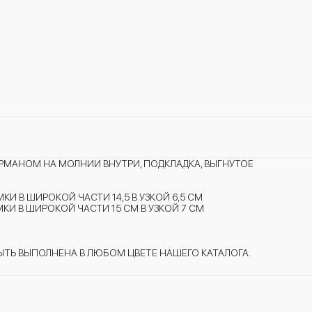
РМАНОМ НА МОЛНИИ ВНУТРИ, ПОДКЛАДКА, ВЫГНУТОЕ
КИ В ШИРОКОЙ ЧАСТИ 14,5 В УЗКОЙ 6,5 СМ
МКИ В ШИРОКОЙ ЧАСТИ 15 СМ В УЗКОЙ 7 СМ
ТЬ ВЫПОЛНЕНА В ЛЮБОМ ЦВЕТЕ НАШЕГО КАТАЛОГА.