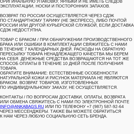
ОРИГИНАЛЬНУЮ УПАКОВКУ, ЯРЛЫКИ И НЕ ИМЕТЬ СЛЕДОВ
ЭКСПЛУАТАЦИИ, НОСКИ И ПОСТОРОННИХ ЗАПАХОВ.
ВОЗВРАТ ПО РОССИИ ОСУЩЕСТВЛЯЕТСЯ ЧЕРЕЗ СДЭК
ПО СТАНДАРТНОМУ ТАРИФУ (НЕ ЭКСПРЕСС), ЛИБО ПОЧТОЙ
РОССИИ ИЛИ ДРУГОЙ КУРЬЕРСКОЙ СЛУЖБОЙ, ЕСЛИ ДОСТАВКА
СДЭК НЕДОСТУПНА.
ТОВАР С БРАКОМ /
ПРИ ОБНАРУЖЕНИИ ПРОИЗВОДСТВЕННОГО
БРАКА ИЛИ ОШИБКИ В КОМПЛЕКТАЦИИ СВЯЖИТЕСЬ С НАМИ
В ТЕЧЕНИЕ 7 КАЛЕНДАРНЫХ ДНЕЙ. РАСХОДЫ НА ОБРАТНУЮ
ПЕРЕСЫЛКУ ТОВАРА НЕНАДЛЕЖАЩЕГО КАЧЕСТВА МЫ БЕРЕМ
НА СЕБЯ. ДЕНЕЖНЫЕ СРЕДСТВА ВОЗВРАЩАЮТСЯ НА ТОТ ЖЕ
СПОСОБ ОПЛАТЫ В ТЕЧЕНИЕ 10 ДНЕЙ ПОСЛЕ ПОЛУЧЕНИЯ
ТОВАРА.
ОБРАТИТЕ ВНИМАНИЕ: ЕСТЕСТВЕННЫЕ ОСОБЕННОСТИ
НАТУРАЛЬНОЙ КОЖИ И РИСУНОК МАТЕРИАЛА НЕ ЯВЛЯЮТСЯ
БРАКОМ. ВОЗВРАТ ТОВАРОВ, ИЗГОТОВЛЕННЫХ
ПО ИНДИВИДУАЛЬНОМУ ЗАКАЗУ, НЕ ОСУЩЕСТВЛЯЕТСЯ.
КОНТАКТЫ /
ПО ВОПРОСАМ ДОСТАВКИ, ОПЛАТЫ, ВОЗВРАТА
ИЛИ ОБМЕНА СВЯЖИТЕСЬ С НАМИ ПО ЭЛЕКТРОННОЙ ПОЧТЕ
INFO@ANKABAGS.RU
ИЛИ ПО ТЕЛЕФОНУ +7 (987) 587-92-64
ЧЕРЕЗ МЕССЕНДЖЕРЫ. ТАКЖЕ ВЫ МОЖЕТЕ ОБРАТИТЬСЯ
К НАМ ЧЕРЕЗ ЛЮБУЮ СОЦИАЛЬНУЮ СЕТЬ БРЕНДА.