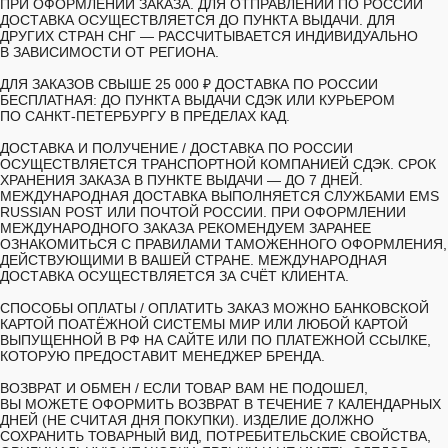
ПРИ ОФОРМЛЕНИИ ЗАКАЗА. ДЛЯ ОТПРАВЛЕНИЙ ПО РОССИИ
ДОСТАВКА ОСУЩЕСТВЛЯЕТСЯ ДО ПУНКТА ВЫДАЧИ. ДЛЯ
ДРУГИХ СТРАН СНГ — РАССЧИТЫВАЕТСЯ ИНДИВИДУАЛЬНО
В ЗАВИСИМОСТИ ОТ РЕГИОНА.
ДЛЯ ЗАКАЗОВ СВЫШЕ 25 000 ₽ ДОСТАВКА ПО РОССИИ
БЕСПЛАТНАЯ: ДО ПУНКТА ВЫДАЧИ СДЭК ИЛИ КУРЬЕРОМ
ПО САНКТ-ПЕТЕРБУРГУ В ПРЕДЕЛАХ КАД.
ДОСТАВКА И ПОЛУЧЕНИЕ /
ДОСТАВКА ПО РОССИИ
ОСУЩЕСТВЛЯЕТСЯ ТРАНСПОРТНОЙ КОМПАНИЕЙ СДЭК. СРОК
ХРАНЕНИЯ ЗАКАЗА В ПУНКТЕ ВЫДАЧИ — ДО 7 ДНЕЙ.
МЕЖДУНАРОДНАЯ ДОСТАВКА ВЫПОЛНЯЕТСЯ СЛУЖБАМИ EMS
RUSSIAN POST ИЛИ ПОЧТОЙ РОССИИ. ПРИ ОФОРМЛЕНИИ
МЕЖДУНАРОДНОГО ЗАКАЗА РЕКОМЕНДУЕМ ЗАРАНЕЕ
ОЗНАКОМИТЬСЯ С ПРАВИЛАМИ ТАМОЖЕННОГО ОФОРМЛЕНИЯ,
ДЕЙСТВУЮЩИМИ В ВАШЕЙ СТРАНЕ. МЕЖДУНАРОДНАЯ
ДОСТАВКА ОСУЩЕСТВЛЯЕТСЯ ЗА СЧЁТ КЛИЕНТА.
СПОСОБЫ ОПЛАТЫ /
ОПЛАТИТЬ ЗАКАЗ МОЖНО БАНКОВСКОЙ
КАРТОЙ ПОАТЁЖНОЙ СИСТЕМЫ МИР ИЛИ ЛЮБОЙ КАРТОЙ
ВЫПУЩЕННОЙ В РФ НА САЙТЕ ИЛИ ПО ПЛАТЕЖНОЙ ССЫЛКЕ,
КОТОРУЮ ПРЕДОСТАВИТ МЕНЕДЖЕР БРЕНДА.
ВОЗВРАТ И ОБМЕН /
ЕСЛИ ТОВАР ВАМ НЕ ПОДОШЕЛ,
ВЫ МОЖЕТЕ ОФОРМИТЬ ВОЗВРАТ В ТЕЧЕНИЕ 7 КАЛЕНДАРНЫХ
ДНЕЙ (НЕ СЧИТАЯ ДНЯ ПОКУПКИ). ИЗДЕЛИЕ ДОЛЖНО
СОХРАНИТЬ ТОВАРНЫЙ ВИД, ПОТРЕБИТЕЛЬСКИЕ СВОЙСТВА,