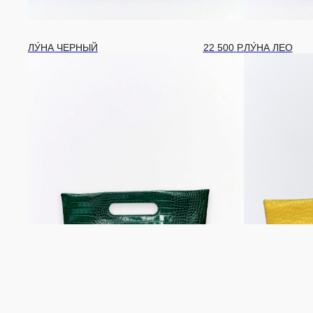
ЛУ́НА ЧЕРНЫЙ
22 500
Р.
ЛУ́НА ЛЕО