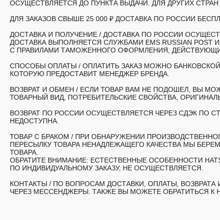
ОСУЩЕСТВЛЯЕТСЯ ДО ПУНКТА ВЫДАЧИ. ДЛЯ ДРУГИХ СТРА
ДЛЯ ЗАКАЗОВ СВЫШЕ 25 000 ₽ ДОСТАВКА ПО РОССИИ БЕСПЛ
ДОСТАВКА И ПОЛУЧЕНИЕ /
ДОСТАВКА ПО РОССИИ ОСУЩЕСТВ
ДОСТАВКА ВЫПОЛНЯЕТСЯ СЛУЖБАМИ EMS RUSSIAN POST 
С ПРАВИЛАМИ ТАМОЖЕННОГО ОФОРМЛЕНИЯ, ДЕЙСТВУЮЩИМ
СПОСОБЫ ОПЛАТЫ /
ОПЛАТИТЬ ЗАКАЗ МОЖНО БАНКОВСКОЙ
КОТОРУЮ ПРЕДОСТАВИТ МЕНЕДЖЕР БРЕНДА.
ВОЗВРАТ И ОБМЕН /
ЕСЛИ ТОВАР ВАМ НЕ ПОДОШЕЛ, ВЫ МОЖ
ТОВАРНЫЙ ВИД, ПОТРЕБИТЕЛЬСКИЕ СВОЙСТВА, ОРИГИНАЛЬ
ВОЗВРАТ ПО РОССИИ ОСУЩЕСТВЛЯЕТСЯ ЧЕРЕЗ СДЭК ПО СТ
НЕДОСТУПНА.
ТОВАР С БРАКОМ /
ПРИ ОБНАРУЖЕНИИ ПРОИЗВОДСТВЕННОГО
ПЕРЕСЫЛКУ ТОВАРА НЕНАДЛЕЖАЩЕГО КАЧЕСТВА МЫ БЕРЕМ
ТОВАРА.
ОБРАТИТЕ ВНИМАНИЕ: ЕСТЕСТВЕННЫЕ ОСОБЕННОСТИ НАТУ
ПО ИНДИВИДУАЛЬНОМУ ЗАКАЗУ, НЕ ОСУЩЕСТВЛЯЕТСЯ.
КОНТАКТЫ /
ПО ВОПРОСАМ ДОСТАВКИ, ОПЛАТЫ, ВОЗВРАТА
ЧЕРЕЗ МЕССЕНДЖЕРЫ. ТАКЖЕ ВЫ МОЖЕТЕ ОБРАТИТЬСЯ К 