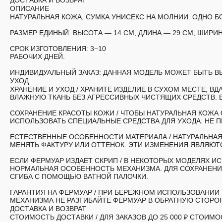
ДОСТАВКА И ВОЗВРАТ
ОПИСАНИЕ
НАТУРАЛЬНАЯ КОЖА, СУМКА УНИСЕКС НА МОЛНИИ. ОДНО Б
РАЗМЕР ЕДИНЫЙ:
ВЫСОТА — 14 СМ, ДЛИНА — 29 СМ, ШИРИН
СРОК ИЗГОТОВЛЕНИЯ:
3−10
РАБОЧИХ ДНЕЙ.
ИНДИВИДУАЛЬНЫЙ ЗАКАЗ:
ДАННАЯ МОДЕЛЬ МОЖЕТ БЫТЬ ВЫ
УХОД
ХРАНЕНИЕ И УХОД /
ХРАНИТЕ ИЗДЕЛИЕ В СУХОМ МЕСТЕ, ВД
ВЛАЖНУЮ ТКАНЬ БЕЗ АГРЕССИВНЫХ ЧИСТЯЩИХ СРЕДСТВ. 
СОХРАНЕНИЕ КРАСОТЫ КОЖИ /
ЧТОБЫ НАТУРАЛЬНАЯ КОЖА 
ИСПОЛЬЗОВАТЬ СПЕЦИАЛЬНЫЕ СРЕДСТВА ДЛЯ УХОДА. НЕ 
ЕСТЕСТВЕННЫЕ ОСОБЕННОСТИ МАТЕРИАЛА /
НАТУРАЛЬНАЯ
МЕНЯТЬ ФАКТУРУ ИЛИ ОТТЕНОК. ЭТИ ИЗМЕНЕНИЯ ЯВЛЯЮ
ЕСЛИ ФЕРМУАР ИЗДАЕТ СКРИП
/ В НЕКОТОРЫХ МОДЕЛЯХ И
НОРМАЛЬНАЯ ОСОБЕННОСТЬ МЕХАНИЗМА. ДЛЯ СОХРАНЕНИ
СГИБА С ПОМОЩЬЮ ВАТНОЙ ПАЛОЧКИ.
ГАРАНТИЯ НА ФЕРМУАР
/ ПРИ БЕРЕЖНОМ ИСПОЛЬЗОВАНИИ 
МЕХАНИЗМА НЕ РАЗГИБАЙТЕ ФЕРМУАР В ОБРАТНУЮ СТОРО
ДОСТАВКА И ВОЗВРАТ
СТОИМОСТЬ ДОСТАВКИ /
ДЛЯ ЗАКАЗОВ ДО 25 000 ₽ СТОИ