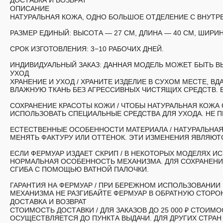
ДОСТАВКА И ВОЗВРАТ
ОПИСАНИЕ
НАТУРАЛЬНАЯ КОЖА, ОДНО БОЛЬШОЕ ОТДЕЛЕНИЕ С ВНУТР
РАЗМЕР ЕДИНЫЙ:
ВЫСОТА — 27 СМ, ДЛИНА — 40 СМ, ШИРИН
СРОК ИЗГОТОВЛЕНИЯ:
3−10 РАБОЧИХ ДНЕЙ.
ИНДИВИДУАЛЬНЫЙ ЗАКАЗ:
ДАННАЯ МОДЕЛЬ МОЖЕТ БЫТЬ ВЫ
УХОД
ХРАНЕНИЕ И УХОД /
ХРАНИТЕ ИЗДЕЛИЕ В СУХОМ МЕСТЕ, ВД
ВЛАЖНУЮ ТКАНЬ БЕЗ АГРЕССИВНЫХ ЧИСТЯЩИХ СРЕДСТВ. 
СОХРАНЕНИЕ КРАСОТЫ КОЖИ /
ЧТОБЫ НАТУРАЛЬНАЯ КОЖА 
ИСПОЛЬЗОВАТЬ СПЕЦИАЛЬНЫЕ СРЕДСТВА ДЛЯ УХОДА. НЕ 
ЕСТЕСТВЕННЫЕ ОСОБЕННОСТИ МАТЕРИАЛА /
НАТУРАЛЬНАЯ
МЕНЯТЬ ФАКТУРУ ИЛИ ОТТЕНОК. ЭТИ ИЗМЕНЕНИЯ ЯВЛЯЮ
ЕСЛИ ФЕРМУАР ИЗДАЕТ СКРИП
/ В НЕКОТОРЫХ МОДЕЛЯХ И
НОРМАЛЬНАЯ ОСОБЕННОСТЬ МЕХАНИЗМА. ДЛЯ СОХРАНЕНИ
СГИБА С ПОМОЩЬЮ ВАТНОЙ ПАЛОЧКИ.
ГАРАНТИЯ НА ФЕРМУАР
/ ПРИ БЕРЕЖНОМ ИСПОЛЬЗОВАНИИ 
МЕХАНИЗМА НЕ РАЗГИБАЙТЕ ФЕРМУАР В ОБРАТНУЮ СТОРО
ДОСТАВКА И ВОЗВРАТ
СТОИМОСТЬ ДОСТАВКИ /
ДЛЯ ЗАКАЗОВ ДО 25 000 ₽ СТОИ
ОСУЩЕСТВЛЯЕТСЯ ДО ПУНКТА ВЫДАЧИ. ДЛЯ ДРУГИХ СТРА